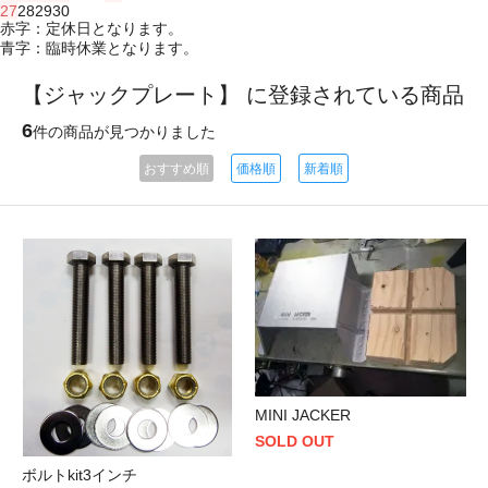
27
28
29
30
赤字：定休日となります。
青字：臨時休業となります。
【ジャックプレート】 に登録されている商品
6
件の商品が見つかりました
おすすめ順
価格順
新着順
MINI JACKER
SOLD OUT
ボルトkit3インチ